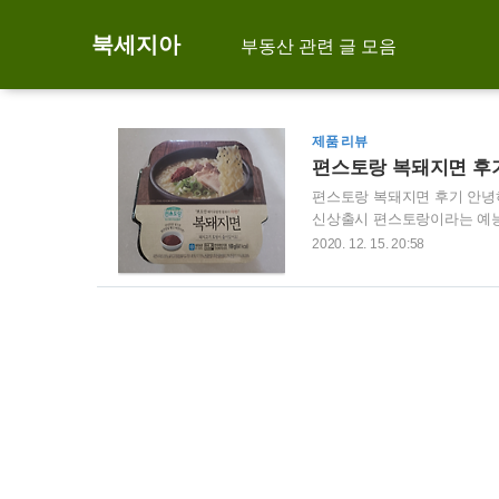
북세지아
부동산 관련 글 모음
제품 리뷰
편스토랑 복돼지면 후
편스토랑 복돼지면 후기 안녕
신상출시 편스토랑이라는 예능
여기서 과거 꼬꼬면을 개발하
2020. 12. 15. 20:58
에서 뭘 사먹을지 고민하다가,
보겠습니다. 과연 3,500원
면 편스토랑 복돼지면 리얼 후
많은데요. 오뚜기 라면사리, 돼