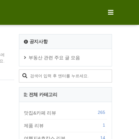
공지사항
S에
부동산 관련 주요 글 모음
요.
편의점
 적어
돼지
는게
전체 카테고리
265
맛집&카페 리뷰
1
제품 리뷰
14
여행지&호캉스 리뷰