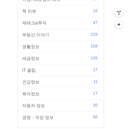
티스토리툴바
15
책 리뷰
47
제태크&투자
229
부동산 이야기
158
생활정보
126
세금정보
17
IT 꿀팁
11
건강정보
17
육아정보
20
자동차 정보
50
경영・직장 정보