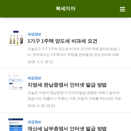
북세지아
세금정보
1가구 1주택 양도세 비과세 요건
오늘은 1가구 1주택 양도세 비과세 요건에 대해 알아보겠습니
다. 정부에서는 1주택자가 주택을 판매할 때 양도차익에 대해
부과하는 세금인 양도세를 비과세 하는 혜택을 제공하고 있습
2025. 3. 3. 18:21
니다. 1주택자가 이사를 갈 때도 양도세 비과세 혜택을 제공하
여, 갈아타기를 통해 자산을 불려 나갈 수 있는데요. 부동산 투
자를 하거나 이사를 갈 때 꼭 알아야 하는 개념인 1가구 1주택
세금정보
양도세 비과세 요건에 대해 지금부터 자세히 설명드리겠습니
지방세 완납증명서 인터넷 발급 방법
다. 1. 양도소득세란?2. 1가구 1주택 양도세 비과세 요건3. 양도
오늘은 지방세 완납증명서 인터넷 발급 방법에 대해서 알아보
세 계산 사례※함께 보면 좋은 글일시적 1가구 2주택 비과세 요
겠습니다. 대출이나 부동산 거래, 자동차 거래를 하다보면 지방
건 1. 양도소득세란? 먼저 양도소득세가 무엇인지 설명드리겠
세 완납증명서 발급이 필요한 경우가 있습니다. 지방세 완납증
2024. 6. 30. 16:31
습니다. 양도소득세를 부과하는 과표표준은 바로 '매매차익'입
명서는 동사무소 방문이나 무인 민원발급기로도 발급이 가능하
니다. 부동산을 샀을 때 가격 → 취득가액..
지만, 인터넷으로는 더 간편하게 발급 받을 수 있습니다, 지금부
터 해당 내용을 자세히 설명드리겠습니다. 1. 지방세 완납증명
세금정보
서란?2. 지방세 완납증명서 인터넷 발급 방법 1. 지방세 완납증
재산세 납부증명서 인터넷 발급 방법