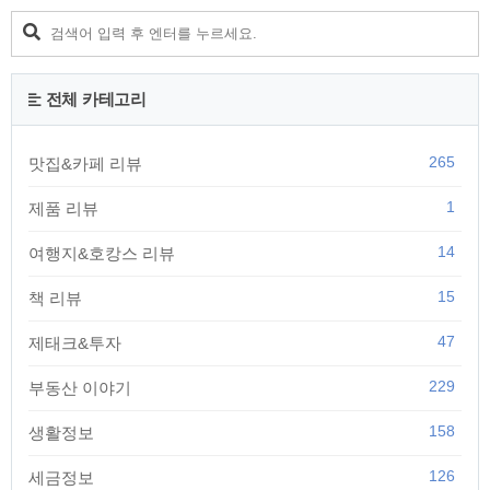
전체 카테고리
265
맛집&카페 리뷰
1
제품 리뷰
14
여행지&호캉스 리뷰
15
책 리뷰
47
제태크&투자
229
부동산 이야기
158
생활정보
126
세금정보