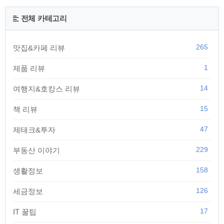
전체 카테고리
265
맛집&카페 리뷰
1
제품 리뷰
14
여행지&호캉스 리뷰
15
책 리뷰
47
제태크&투자
229
부동산 이야기
158
생활정보
126
세금정보
17
IT 꿀팁