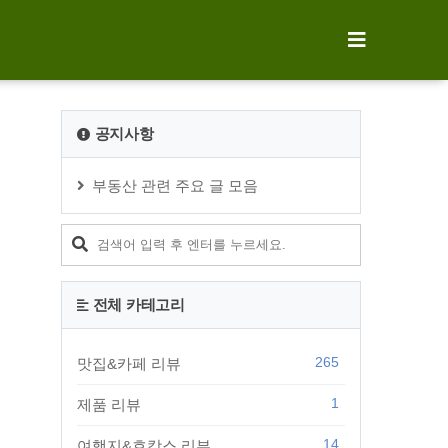
공지사항
부동산 관련 주요 글 모음
전체 카테고리
265
맛집&카페 리뷰
1
제품 리뷰
14
여행지&호캉스 리뷰