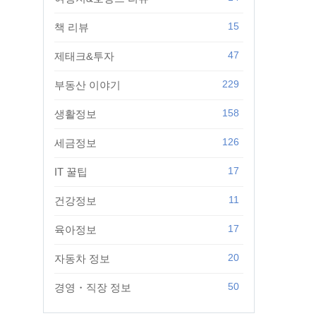
15
책 리뷰
47
제태크&투자
229
부동산 이야기
158
생활정보
126
세금정보
17
IT 꿀팁
11
건강정보
17
육아정보
20
자동차 정보
50
경영・직장 정보