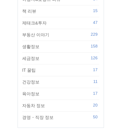
15
책 리뷰
47
제태크&투자
229
부동산 이야기
158
생활정보
126
세금정보
17
IT 꿀팁
11
건강정보
17
육아정보
20
자동차 정보
50
경영・직장 정보