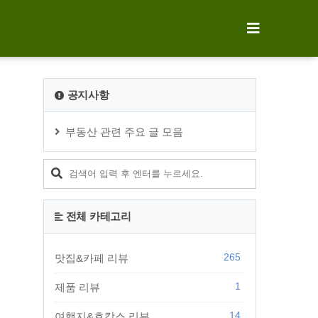
공지사항
부동산 관련 주요 글 모음
전체 카테고리
265
맛집&카페 리뷰
1
제품 리뷰
14
여행지&호캉스 리뷰