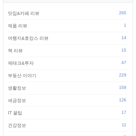
265
맛집&카페 리뷰
1
제품 리뷰
14
여행지&호캉스 리뷰
15
책 리뷰
47
제태크&투자
229
부동산 이야기
158
생활정보
126
세금정보
17
IT 꿀팁
11
건강정보