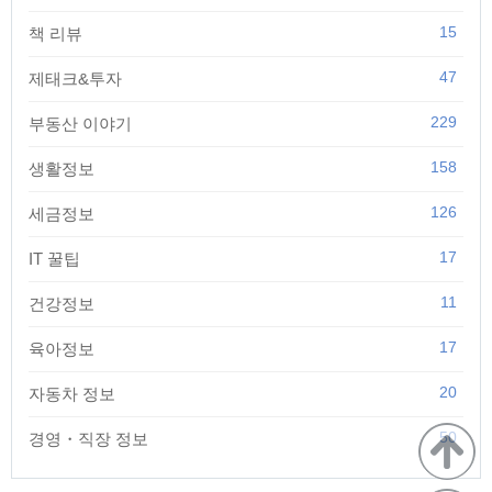
15
책 리뷰
47
제태크&투자
229
부동산 이야기
158
생활정보
126
세금정보
17
IT 꿀팁
11
건강정보
17
육아정보
20
자동차 정보
50
경영・직장 정보