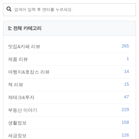
전체 카테고리
265
맛집&카페 리뷰
1
제품 리뷰
14
여행지&호캉스 리뷰
15
책 리뷰
47
제태크&투자
229
부동산 이야기
158
생활정보
126
세금정보