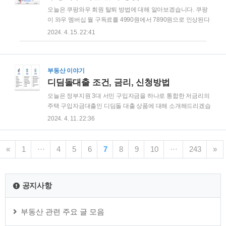
추계소득금액 계산방법 5. 단순경비율, 기준경비율 확인 방법 1.
오늘은 쿠팡와우 회원 탈퇴 방법에 대해 알아보겠습니다. 쿠팡
종합소득세 추계신고란 단순경비율과 기준경비율을 이해하기
이 와우 멤버십 월 구독료를 4990원에서 7890원으로 인상된다
위해서는 먼저 종합소득세 세액계산방법과 추계신고가 무엇인
고 합니다. 쿠팡 무료배송과 와우할인은 물론 쿠팡이츠 무료배
2024. 4. 15. 22:41
지 알아야 합니다. 추계신고란 말 그대로 추정하여 계산하여 종
달, 쿠팡플레이까지 다양한 혜택을 제공하는 쿠팡와우 멤버십
합소득세를 신고하는 것입니다. 사업을 통해 매출을 일으키기 ..
이지만, 인상된 가격이 부담되는 분들도 계실 텐데요. 지금부터
쿠팡와우 멤버십 탈퇴 방법을 자세히 설명해 드리겠습니다. 1.
쿠팡와우 월회비 인상 2. 쿠팡와우 회원 탈퇴 방법 1. 쿠팡와우
부동산 이야기
월회비 인상 쿠팡이 자사 멤버십 서비스 '와우 멤버십’ 요금을 기
디딤돌대출 조건, 금리, 신청방법
존 월 4990원에서 7890원으로 인상하겠다고 밝혔습니다. 지난
오늘은 정부지원 3대 서민 구입자금을 하나로 통합한 저금리의
4월 13일 쿠팡은 이날부터 신규회원부터 쿠팡와우 월 회비를
주택 구입자금대출인 디딤돌 대출 상품에 대해 소개해드리겠습
4990원에서 7890원으로 58.1% 인상했습니다. 기존 회원은 순
니다. 주택도시기금에서는 저금리 주택 구입자금 대출인 디딤
2024. 4. 11. 22:36
차적인 안내에 따라오는..
돌대출 운영하고 있습니다. 연 2.15~3.25%의 낮은 금리로 2.5
억 ~ 4억 원을 대출받을 수 있어, 대상만 된다면 활용하면 정말
좋은 대출 상품입니다. 지금부터 해당 대출 상품을 자세히 설명
«
1
···
4
5
6
7
8
9
10
···
243
»
드리겠습니다. 1. 디딤돌대출 조건 2. 디딤돌대출 한도 3. 디딤
돌대출 금리 4. 디딤돌대출 신청 방법 ※함께 보면 좋은 글 신혼
부부 주택구입대출 조건, 한도, 금리 신생아 특례 대출 조건, 대
공지사항
환 및 신청방법 보금자리론 대출자격 및 금리 신혼부부 전세자
금대출 조건, 소득, 금리 버팀목 전세자금대출 조건, 금리, 한도
1. 디딤돌대출 조건..
부동산 관련 주요 글 모음