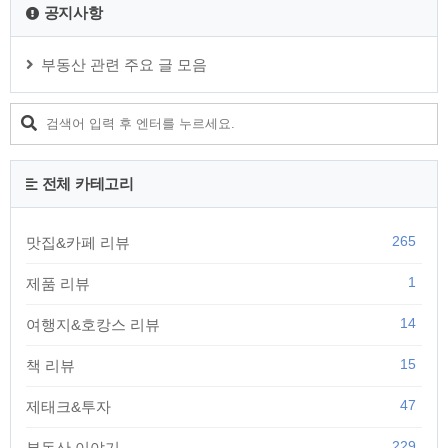
공지사항
부동산 관련 주요 글 모음
전체 카테고리
265
맛집&카페 리뷰
1
제품 리뷰
14
여행지&호캉스 리뷰
15
책 리뷰
47
제태크&투자
229
부동산 이야기