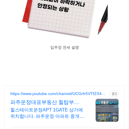
입주장 전세 설명
https://www.youtube.com/channel/UCGrfr5VTfZX4Cej
광고
AzVXZErQ
파주운정대표부동산 힐탑부동
산
힐스테이트운정APT 1GATE 상가에
위치합니다. 파주운정 아파트 중개부
동산 I 친절상담 I 책임중개 I 매물접
수