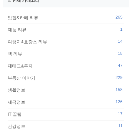
전체 카테고리
265
맛집&카페 리뷰
1
제품 리뷰
14
여행지&호캉스 리뷰
15
책 리뷰
47
제태크&투자
229
부동산 이야기
158
생활정보
126
세금정보
17
IT 꿀팁
11
건강정보