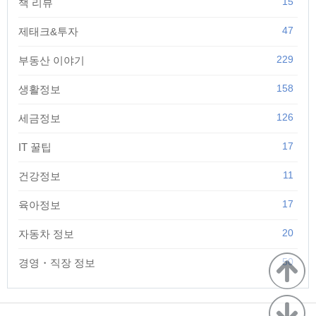
15
책 리뷰
47
제태크&투자
229
부동산 이야기
158
생활정보
126
세금정보
17
IT 꿀팁
11
건강정보
17
육아정보
20
자동차 정보
50
경영・직장 정보