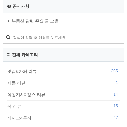
공지사항
부동산 관련 주요 글 모음
전체 카테고리
265
맛집&카페 리뷰
1
제품 리뷰
14
여행지&호캉스 리뷰
15
책 리뷰
47
제태크&투자