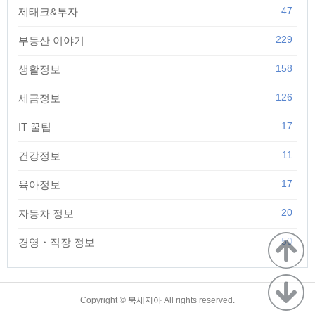
47
제태크&투자
229
부동산 이야기
158
생활정보
126
세금정보
17
IT 꿀팁
11
건강정보
17
육아정보
20
자동차 정보
50
경영・직장 정보
TistoryWhaleSkin3.4
Copyright ©
북세지아
All rights reserved.