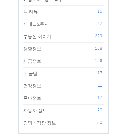
15
책 리뷰
47
제태크&투자
229
부동산 이야기
158
생활정보
126
세금정보
17
IT 꿀팁
11
건강정보
17
육아정보
20
자동차 정보
50
경영・직장 정보