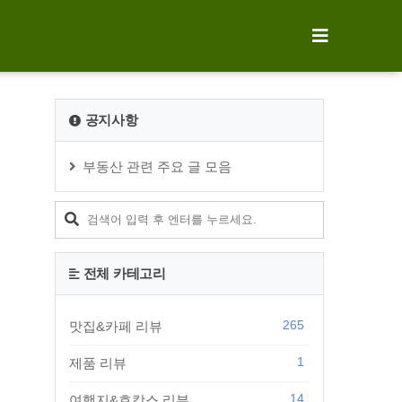
공지사항
부동산 관련 주요 글 모음
전체 카테고리
265
맛집&카페 리뷰
1
제품 리뷰
14
여행지&호캉스 리뷰