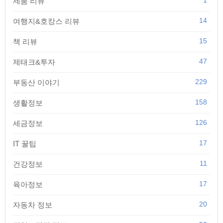
제품 리뷰
14
여행지&호캉스 리뷰
15
책 리뷰
47
제태크&투자
229
부동산 이야기
158
생활정보
126
세금정보
17
IT 꿀팁
11
건강정보
17
육아정보
20
자동차 정보