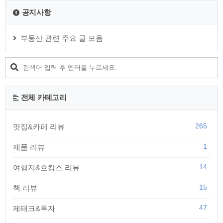
공지사항
부동산 관련 주요 글 모음
전체 카테고리
265
맛집&카페 리뷰
1
제품 리뷰
14
여행지&호캉스 리뷰
15
책 리뷰
47
제태크&투자