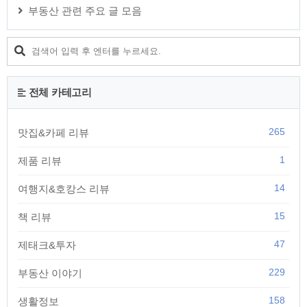
부동산 관련 주요 글 모음
전체 카테고리
265
맛집&카페 리뷰
1
제품 리뷰
14
여행지&호캉스 리뷰
15
책 리뷰
47
제태크&투자
229
부동산 이야기
158
생활정보