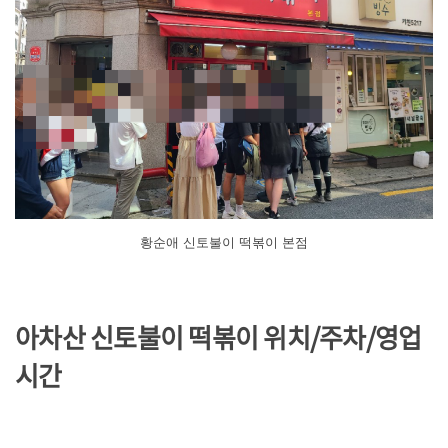
황순애 신토불이 떡볶이 본점
아차산 신토불이 떡볶이 위치/주차/
영업
시간