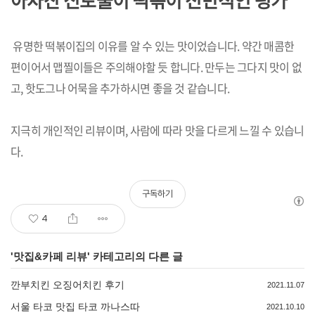
아차산 신토불이 떡볶이 전반적인 평가
유명한 떡볶이집의 이유를 알 수 있는 맛이었습니다. 약간 매콤한
편이어서 맵찔이들은 주의해야할 듯 합니다. 만두는 그다지 맛이 없
고, 핫도그나 어묵을 추가하시면 좋을 것 같습니다.
지극히 개인적인 리뷰이며, 사람에 따라 맛을 다르게 느낄 수 있습니
다.
구독하기
4
'
맛집&카페 리뷰
' 카테고리의 다른 글
깐부치킨 오징어치킨 후기
2021.11.07
서울 타코 맛집 타코 까나스따
2021.10.10