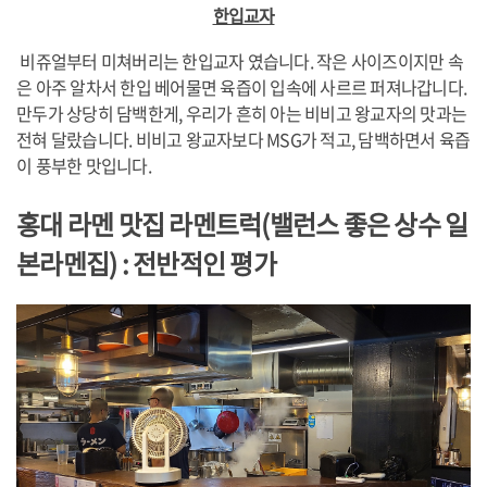
한입교자
비쥬얼부터 미쳐버리는 한입교자 였습니다. 작은 사이즈이지만 속
은 아주 알차서 한입 베어물면 육즙이 입속에 사르르 퍼져나갑니다.
만두가 상당히 담백한게, 우리가 흔히 아는 비비고 왕교자의 맛과는
전혀 달랐습니다. 비비고 왕교자보다 MSG가 적고, 담백하면서 육즙
이 풍부한 맛입니다.
홍대 라멘 맛집 라멘트럭(밸런스 좋은 상수 일
본라멘집)
: 전반적인 평가