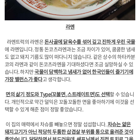
라멘
라멘트럭의 라멘은
돈사골에 닭육수를 섞어 깊고 진하게 우린 국물
에 라멘입니다. 정통 돈코츠라멘과는 조금 차이가 있어, 쿰쿰한 냄새
도 없고 돼지 기름도 많이 떠다니지 않습니다. 같은 상수의 하타카분
코의 라멘과 같이 돈코츠라멘을 기대하셨다면 조금 실망하실 수 있
습니다. 하지만
국물이 담백하고 냄새가 없어 한국인들이 즐기기에
가장 밸런스가 좋다
고 생각합니다.
면의 삶기 정도와 Type(꼬불면, 스트레이트면)도 선택
할 수 있습니
다. 개인적으로 약간 덜익은 꼬돌꼬돌한 면을 좋아하기에 이것을 선
택할 수 있게 해준 점이 정말 좋았습니다.
이 집의 매력에서 차슈를 빼놓으면 정말 섭섭합니다.
차슈는 얇은
돼지고기가 아닌 적당히 두툼한 삽겹살 부위를 통으로 올려준 것이
좋았습니다. 달달하면서 부드러운데, 쉐프님께서 직접 토치로 그을