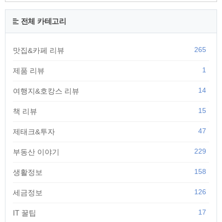
전체 카테고리
265
맛집&카페 리뷰
1
제품 리뷰
14
여행지&호캉스 리뷰
15
책 리뷰
47
제태크&투자
229
부동산 이야기
158
생활정보
126
세금정보
17
IT 꿀팁