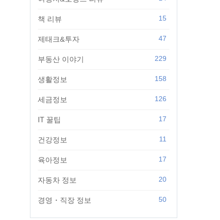
15
책 리뷰
47
제태크&투자
229
부동산 이야기
158
생활정보
126
세금정보
17
IT 꿀팁
11
건강정보
17
육아정보
20
자동차 정보
50
경영・직장 정보