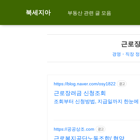
북세지아
부동산 관련 글 모음
근로장
경영・직장 정
https://blog.naver.com/osy1822
광고
근로장려금 신청조회
조회부터 신청방법, 지급일까지 한눈에
https://공공상조.com
광고
근로복지공단노동조합/ 협약