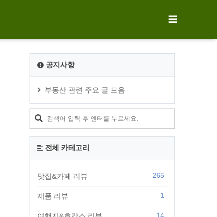
공지사항
부동산 관련 주요 글 모음
전체 카테고리
265
맛집&카페 리뷰
1
제품 리뷰
14
여행지&호캉스 리뷰