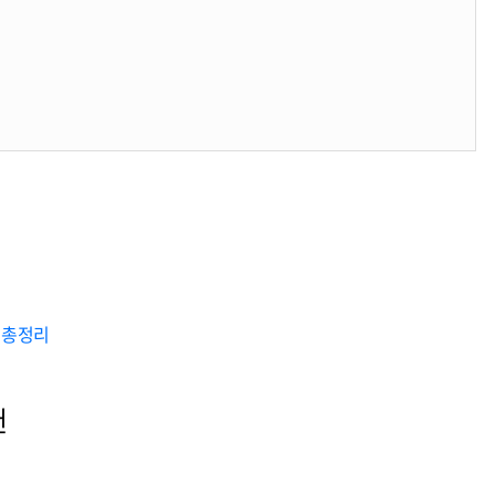
 총정리
건