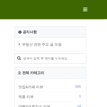
공지사항
부동산 관련 주요 글 모음
전체 카테고리
265
맛집&카페 리뷰
1
제품 리뷰
14
여행지&호캉스 리뷰