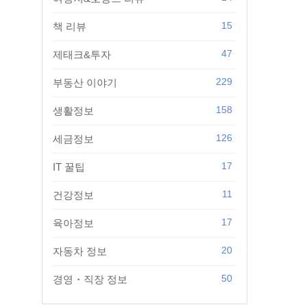
15
책 리뷰
47
제태크&투자
229
부동산 이야기
158
생활정보
126
세금정보
17
IT 꿀팁
11
건강정보
17
육아정보
20
자동차 정보
50
경영・직장 정보