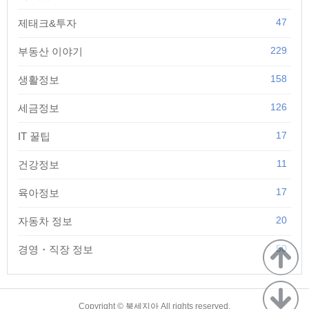
47
제태크&투자
229
부동산 이야기
158
생활정보
126
세금정보
17
IT 꿀팁
11
건강정보
17
육아정보
20
자동차 정보
50
경영・직장 정보
TistoryWhaleSkin3.4
Copyright ©
북세지아
All rights reserved.