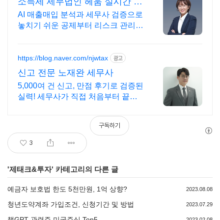
소득세 세무법인 헤움 실시간 카
톡 상담 지원
AI 매출매입 분석과 세무사 검증으로
놓치기 쉬운 공제부터 리스크 관리까
지! 전국 30여 개 지점, 200여 명의
세무 인력 대기
https://blog.naver.com/njwtax
광고
신고 전문 노재완 세무사
5,000여 건 신고, 만점 후기로 검증된
실력! 세무사가 직접 처음부터 끝까
지/ 신고 후에도 세금 관련 언제든지
편하게 연락하세요!
구독하기
3
'
제태크&투자
' 카테고리의 다른 글
예금자 보호법 한도 5천만원, 1억 상향?
2023.08.08
청년도약계좌 가입조건, 신청기간 및 방법
2023.07.29
챗GPT 관련주 미국주식 Top5
2023.02.08