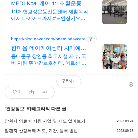
MEDI-Kcal 케어 1:1재활운동전
문센터
1:1체형교정운동전문센터 재활목적
에서 다이어트까지 #노인장기요양 #
노인장기요양 재활운동 자세교정 수
성구재활 범어동재활 대구재활 대구
교정
https://blog.naver.com/onemindaycare
광고
한마음 데이케어센터 치매예방/
인지훈련/물리치료
동대문구 장안동 최고시설 자부, 국
비 지원 주야간보호센터, 어르신 유
치원, 노인정
구독하기
7
'
건강정보
' 카테고리의 다른 글
암환자 의료비 지원 사업 및 제도 알아보기
2023.09.24
암환자 산정특례 제도, 기간, 등록 방법
2023.09.18