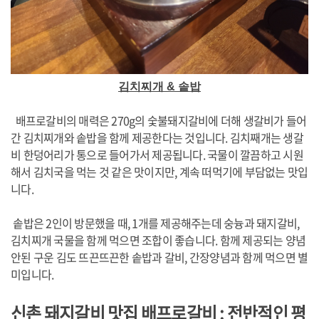
김치찌개 & 솥밥
배프로갈비의 매력은 270g의 숯불돼지갈비에 더해 생갈비가 들어
간 김치찌개와 솥밥을 함께 제공한다는 것입니다. 김치째개는 생갈
비 한덩어리가 통으로 들어가서 제공됩니다. 국물이 깔끔하고 시원
해서 김치국을 먹는 것 같은 맛이지만, 계속 떠먹기에 부담없는 맛입
니다.
솥밥은 2인이 방문했을 때, 1개를 제공해주는데 숭늉과 돼지갈비,
김치찌개 국물을 함께 먹으면 조합이 좋습니다. 함께 제공되는 양념
안된 구운 김도 뜨끈뜨끈한 솥밥과 갈비, 간장양념과 함께 먹으면 별
미입니다.
신촌 돼지갈비 맛집 배프로갈비
: 전반적인 평