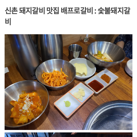
신촌 돼지갈비 맛집 배프로갈비
: 숯불돼지갈
비