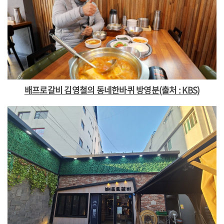
배프로갈비 김영철의 동네한바퀴 방영분(출처 : KBS)