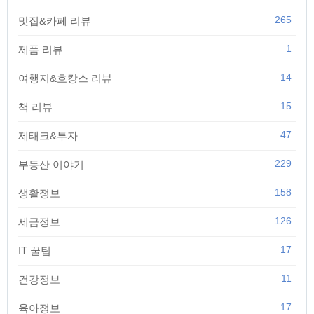
265
맛집&카페 리뷰
1
제품 리뷰
14
여행지&호캉스 리뷰
15
책 리뷰
47
제태크&투자
229
부동산 이야기
158
생활정보
126
세금정보
17
IT 꿀팁
11
건강정보
17
육아정보