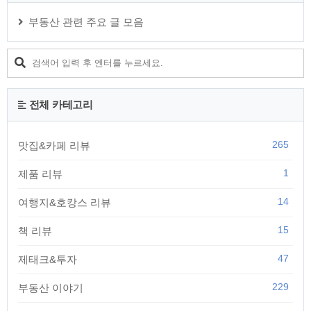
부동산 관련 주요 글 모음
전체 카테고리
265
맛집&카페 리뷰
1
제품 리뷰
14
여행지&호캉스 리뷰
15
책 리뷰
47
제태크&투자
229
부동산 이야기