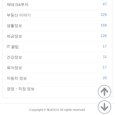
47
제태크&투자
229
부동산 이야기
158
생활정보
126
세금정보
17
IT 꿀팁
11
건강정보
17
육아정보
20
자동차 정보
50
경영・직장 정보
TistoryWhaleSkin3.4
Copyright ©
북세지아
All rights reserved.