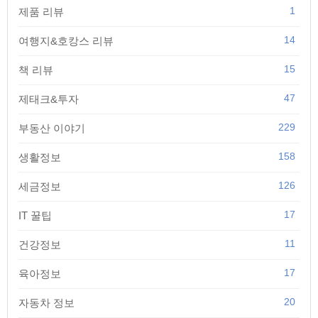
1
제품 리뷰
14
여행지&호캉스 리뷰
15
책 리뷰
47
제태크&투자
229
부동산 이야기
158
생활정보
126
세금정보
17
IT 꿀팁
11
건강정보
17
육아정보
20
자동차 정보