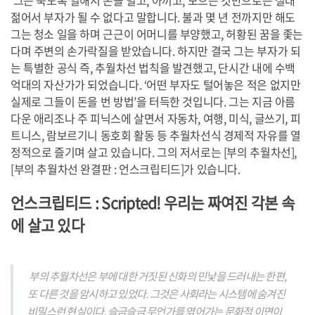
그는 죽도록 일해서 돈을 벌고, 아끼고, 모으는 것만으로는 절대
젊어서 부자가 될 수 없다고 말합니다. 불과 몇 년 전까지만 해도
그는 청소 일을 하며 근근이 어머니를 부양했고, 허황된 꿈을 좇는
다며 주변의 손가락질을 받았습니다. 하지만 결국 그는 부자가 되
는 특별한 공식 즉, 추월차선 법칙을 발견했고, 단시간 내에 수백
억대의 자산가가 되었습니다. ‘어떤 부자도 털어놓은 적은 없지만
실제로 그들이 돈을 번 방법’을 터득한 것입니다. 그는 지금 아름
다운 애리조나 주 피닉스에 살면서 자동차, 여행, 미식, 글쓰기, 피
트니스, 람보르기니 동호회 활동 등 추월차선식 경제적 자유를 열
정적으로 즐기며 살고 있습니다. 그의 저서로는 [부의 추월차선],
[부의 추월차선 완결판 : 언스크립티드]가 있습니다.
언스크립티드 : Scripted! 우리는 짜여진 각본 속
에 살고 있다
부의 추월차선은 부에 대한 거짓된 신화의 민낯을 드러내는 한편,
또 다른 것을 암시하고 있었다. 그것은 사회라는 시스템에 숨겨진
비밀스런 현실이다. 슬금슬금 무언가를 엮어가는 문화적 이면이