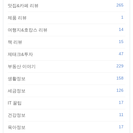
265
맛집&카페 리뷰
1
제품 리뷰
14
여행지&호캉스 리뷰
15
책 리뷰
47
제태크&투자
229
부동산 이야기
158
생활정보
126
세금정보
17
IT 꿀팁
11
건강정보
17
육아정보