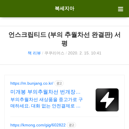
북세지아
언스크립티드 (부의 추월차선 완결판) 서
평
책 리뷰
/
쿠쿠리어스
/
2020. 2. 15. 10:41
https://m.bunjang.co.kr/
광고
미개봉 부의추월차선 번개장터
국내 최대 브랜드 중고거래
부의추월차선 새상품을 중고가로 구
매하세요. 대화 없는 안전결제로 간
편하게! 전국 각지에서 올라오는 전
국구 최다 상품 매일 10만 개 이상의
신규 상품 업로드
https://kmong.com/gig/602822
광고