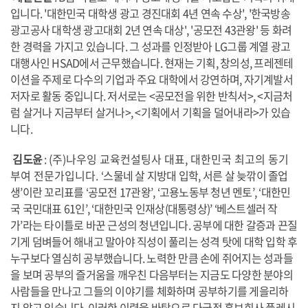
입니다. '대한민국 대학생 광고 경진대회 4년 연속 수상', '한국방송
광고공사 대학생 광고대회 2년 연속 대상', '공모전 43관왕' 등 화려
한 경력을 가지고 있습니다. 그 성과를 인정받아 LG그룹 계열 광고
대행사인 HSAD에서 근무했습니다. 현재는 기획, 창의성, 프레젠테
이션을 주제로 다수의 기업과 주요 대학에서 강연하며, 자기계발서
저자로 활동 중입니다. 저서로는 <공모전을 위한 반칙서>, <지금처
럼 살거나 지금부터 살거나>, <기획에서 기획을 덜어내라>가 있습
니다.
김도윤
:
(주)나우잉 교육컨설팅사 대표, 대한민국 최고의 동기
부여 전문가입니다.
‘스물네 살 지방대 입학, 서른 살 늦깎이 졸업
생’이란 꼬리표를 ‘공모전 17관왕’, ‘고용노동부 청년 멘토’, ‘대한민
국 국민대표 61인’, ‘대한민국 인재상(대통령상)’ ‘베스트셀러 작
가’라는 타이틀로 바꾼 근성의 청년입니다. 공부에 대한 갈증과 끈질
기게 덤벼들어 해내고 말아야 직성이 풀리는 성격 탓에 대학 입학 후
누구보다 열심히 공부했습니다. 노력한 만큼 손에 쥐어지는 성과들
을 보며 공부의 즐거움을 깨우친 다음부터는 지금도 다양한 분야의
사람들을 만나고 그들의 이야기를 체화하며 공부하기를 게을리하
지 않고 있습니다. 이러한 이력을 바탕으로 다국적 홍보회사 플레시