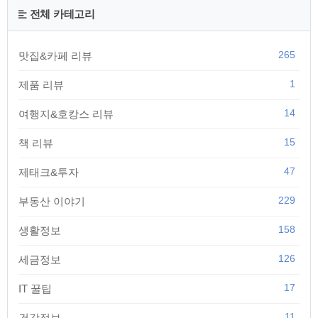
전체 카테고리
265
맛집&카페 리뷰
1
제품 리뷰
14
여행지&호캉스 리뷰
15
책 리뷰
47
제태크&투자
229
부동산 이야기
158
생활정보
126
세금정보
17
IT 꿀팁
11
건강정보