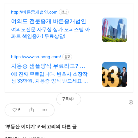
http://바른중개법인.com
광고
여의도 전문중개 바른중개법인
여의도전문 사무실 상가 오피스텔 아
파트 책임중개! 무료상담!
https://www.so-song.com/
광고
차용증 샘플양식 무료라고? 서
면 가격 공개합니다
예! 진짜 무료입니다. 변호사 소장작
성 33만원. 차용증 양식 받으세요 소
장 작성 33만원, 증거신청서 11만원.
변호사 송명호가 직접 작성합니다
구독하기
5
'
부동산 이야기
' 카테고리의 다른 글