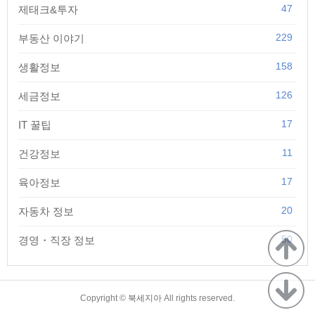
47
제태크&투자
229
부동산 이야기
158
생활정보
126
세금정보
17
IT 꿀팁
11
건강정보
17
육아정보
20
자동차 정보
50
경영・직장 정보
TistoryWhaleSkin3.4
Copyright ©
북세지아
All rights reserved.