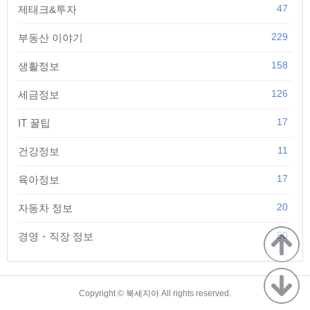
47
제태크&투자
229
부동산 이야기
158
생활정보
126
세금정보
17
IT 꿀팁
11
건강정보
17
육아정보
20
자동차 정보
50
경영・직장 정보
TistoryWhaleSkin3.4
Copyright ©
북세지아
All rights reserved.