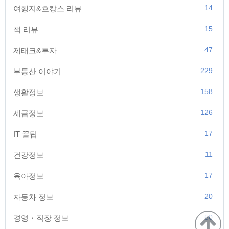
14
여행지&호캉스 리뷰
15
책 리뷰
47
제태크&투자
229
부동산 이야기
158
생활정보
126
세금정보
17
IT 꿀팁
11
건강정보
17
육아정보
20
자동차 정보
50
경영・직장 정보