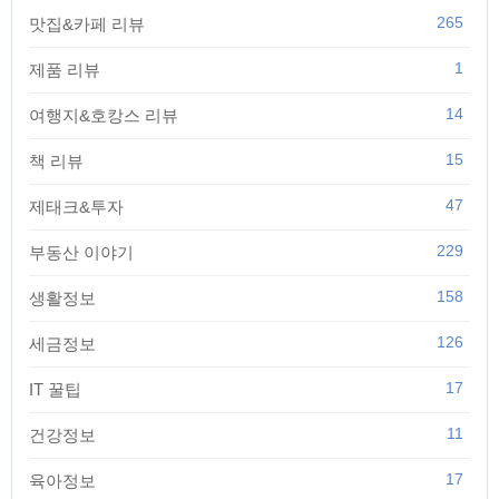
265
맛집&카페 리뷰
1
제품 리뷰
14
여행지&호캉스 리뷰
15
책 리뷰
47
제태크&투자
229
부동산 이야기
158
생활정보
126
세금정보
17
IT 꿀팁
11
건강정보
17
육아정보