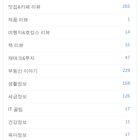
265
맛집&카페 리뷰
1
제품 리뷰
14
여행지&호캉스 리뷰
15
책 리뷰
47
제태크&투자
229
부동산 이야기
158
생활정보
126
세금정보
17
IT 꿀팁
11
건강정보
17
육아정보