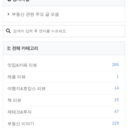
부동산 관련 주요 글 모음
전체 카테고리
265
맛집&카페 리뷰
1
제품 리뷰
14
여행지&호캉스 리뷰
15
책 리뷰
47
제태크&투자
229
부동산 이야기