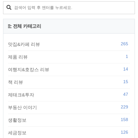
전체 카테고리
265
맛집&카페 리뷰
1
제품 리뷰
14
여행지&호캉스 리뷰
15
책 리뷰
47
제태크&투자
229
부동산 이야기
158
생활정보
126
세금정보