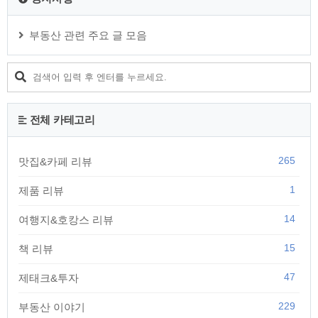
부동산 관련 주요 글 모음
전체 카테고리
265
맛집&카페 리뷰
1
제품 리뷰
14
여행지&호캉스 리뷰
15
책 리뷰
47
제태크&투자
229
부동산 이야기