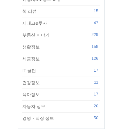
15
책 리뷰
47
제태크&투자
229
부동산 이야기
158
생활정보
126
세금정보
17
IT 꿀팁
11
건강정보
17
육아정보
20
자동차 정보
50
경영・직장 정보