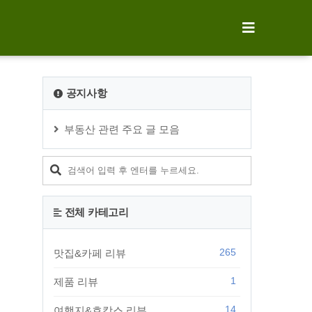
공지사항
부동산 관련 주요 글 모음
전체 카테고리
265
맛집&카페 리뷰
1
제품 리뷰
14
여행지&호캉스 리뷰