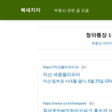
북세지아
부동산 관련 글 모음
청약통장 1
부동산 이야
https://익산펠리피아.kr
광고
익산 세움펠리피아
익산 동부권 시대를 열다, 6월 25일 GR
https://vexor.co.kr/hivepark/
광고
칠성호반써밋하이브파크 홍보관 1