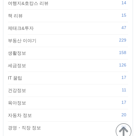
14
여행지&호캉스 리뷰
15
책 리뷰
47
제태크&투자
229
부동산 이야기
158
생활정보
126
세금정보
17
IT 꿀팁
11
건강정보
17
육아정보
20
자동차 정보
50
경영・직장 정보